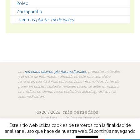
Poleo
Zarzaparrilla
...ver más
plantas medicinales
Los
remedios caseros
,
plantas medicinales
, productos naturales
y el resto de información ofredida en este sitio web debe
tenerse en cuenta únicamente con fines informativos. Antes de
poner en práctica cualquier remedio casero se debe consultar a
un médico, no siendo recomendable el autodiagnóstico ni la
automedicación.
mis remedios
(cc) 2012-2026
Aviso Legal
|
Política de Privacidad
Este sitio web utiliza cookies de terceros con la finalidad de
En los contenidos propios de misremedios. En vídeos y
analizar el uso que hace de nuestra web. Si continúa navegando
fotografías de terceros aplica la licencia de sus