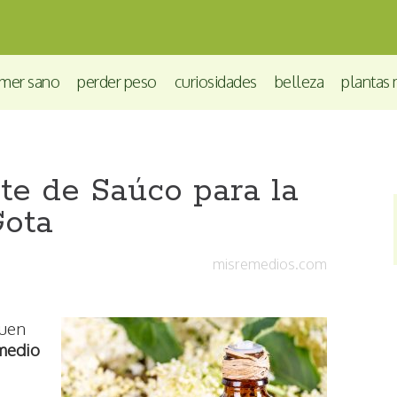
mer sano
perder peso
curiosidades
belleza
plantas 
te de Saúco para la
ota
misremedios.com
buen
medio