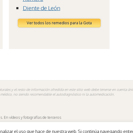
Diente de León
Ver todos los remedios para la Gota
turales y el resto de información ofredida en este sitio web debe tenerse en cuenta ú
n médico, no siendo recomendable el autodiagnóstico ni la automedicación.
 En vídeos y fotografías de terceros
es.
de analizar el uso que hace de nuestra web. Si continúa navegando e