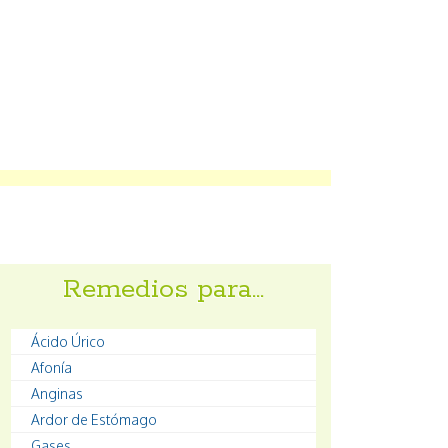
Remedios para…
Ácido Úrico
Afonía
Anginas
Ardor de Estómago
Gases