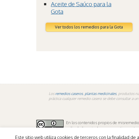
Aceite de Saúco para la
Gota
Ver todos los remedios para la Gota
Los
remedios caseros
,
plantas medicinales
, productos na
práctica cualquier remedio casero se debe consultar a u
En los contenidos propios de misremedios.
aplica la licencia de sus respectivos autor
Este sitio web utiliza cookies de terceros con la finalidad 