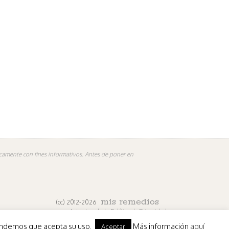
nicamente con fines informativos. Antes de poner en
mis remedios
(cc) 2012-2026
Aviso Legal
|
Política de Privacidad
ntendemos que acepta su uso.
Más información
aquí
Aceptar