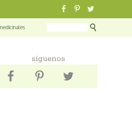
medicinales
síguenos