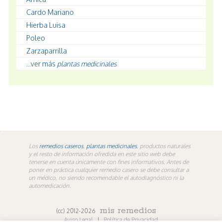
Cardo Mariano
Hierba Luisa
Poleo
Zarzaparrilla
...ver más
plantas medicinales
Los
remedios caseros
,
plantas medicinales
, productos naturales
y el resto de información ofredida en este sitio web debe
tenerse en cuenta únicamente con fines informativos. Antes de
poner en práctica cualquier remedio casero se debe consultar a
un médico, no siendo recomendable el autodiagnóstico ni la
automedicación.
mis remedios
(cc) 2012-2026
Aviso Legal
|
Política de Privacidad