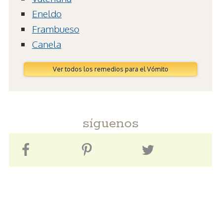
Eneldo
Frambueso
Canela
Ver todos los remedios para el Vómito
síguenos