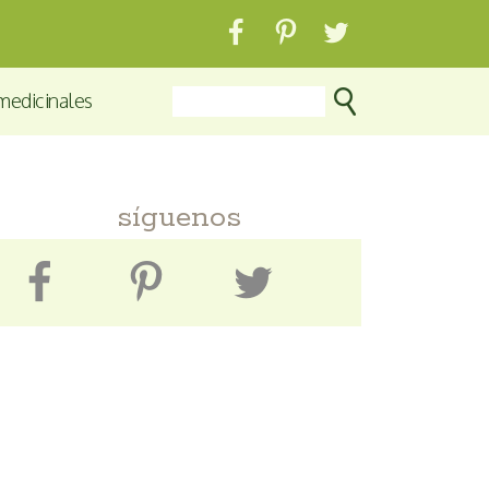
medicinales
síguenos