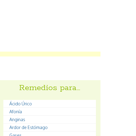
Remedios para…
Ácido Úrico
Afonía
Anginas
Ardor de Estómago
Gases