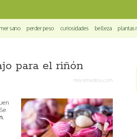
mer sano
perder peso
curiosidades
belleza
plantas 
jo para el riñón
misremedios.com
buen
 Se
n
.