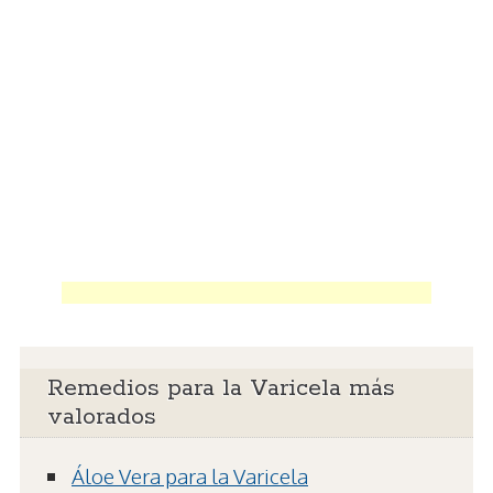
Remedios para la Varicela más
valorados
Áloe Vera para la Varicela