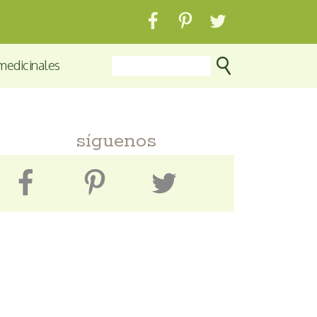
medicinales
síguenos