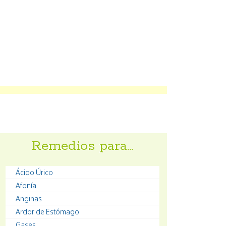
Remedios para…
Ácido Úrico
Afonía
Anginas
Ardor de Estómago
Gases