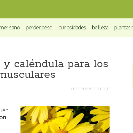
mer sano
perder peso
curiosidades
belleza
plantas 
 y caléndula para los
 musculares
misremedios.com
buen
con