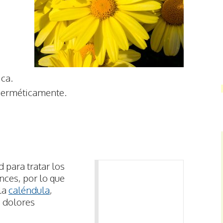
ica.
 herméticamente.
d para tratar los
ces, por lo que
 la
caléndula
,
s dolores