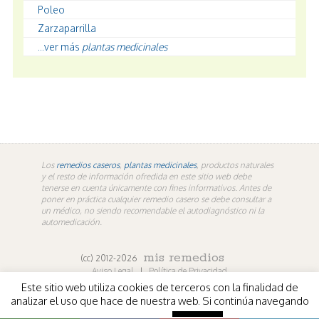
Poleo
Zarzaparrilla
...ver más
plantas medicinales
Los
remedios caseros
,
plantas medicinales
, productos naturales
y el resto de información ofredida en este sitio web debe
tenerse en cuenta únicamente con fines informativos. Antes de
poner en práctica cualquier remedio casero se debe consultar a
un médico, no siendo recomendable el autodiagnóstico ni la
automedicación.
mis remedios
(cc) 2012-2026
Aviso Legal
|
Política de Privacidad
Este sitio web utiliza cookies de terceros con la finalidad de
En los contenidos propios de misremedios. En vídeos y
analizar el uso que hace de nuestra web. Si continúa navegando
fotografías de terceros aplica la licencia de sus