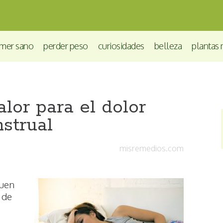
mer sano
perder peso
curiosidades
belleza
plantas 
lor para el dolor
strual
misremedios.com
buen
 de