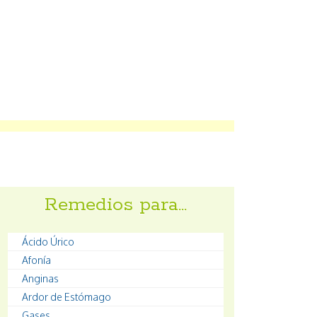
Remedios para…
Ácido Úrico
Afonía
Anginas
Ardor de Estómago
Gases