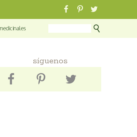
medicinales
síguenos