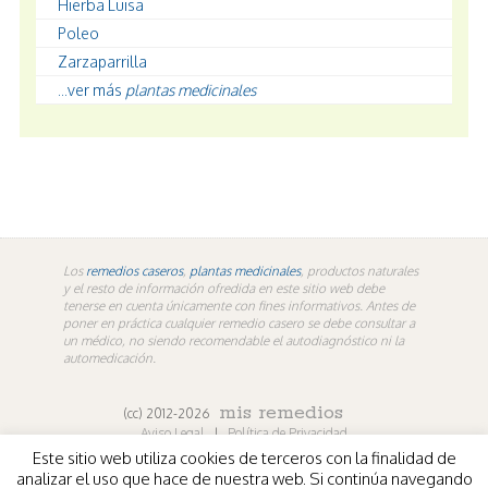
Hierba Luisa
Poleo
Zarzaparrilla
...ver más
plantas medicinales
Los
remedios caseros
,
plantas medicinales
, productos naturales
y el resto de información ofredida en este sitio web debe
tenerse en cuenta únicamente con fines informativos. Antes de
poner en práctica cualquier remedio casero se debe consultar a
un médico, no siendo recomendable el autodiagnóstico ni la
automedicación.
mis remedios
(cc) 2012-2026
Aviso Legal
|
Política de Privacidad
Este sitio web utiliza cookies de terceros con la finalidad de
En los contenidos propios de misremedios. En vídeos y
analizar el uso que hace de nuestra web. Si continúa navegando