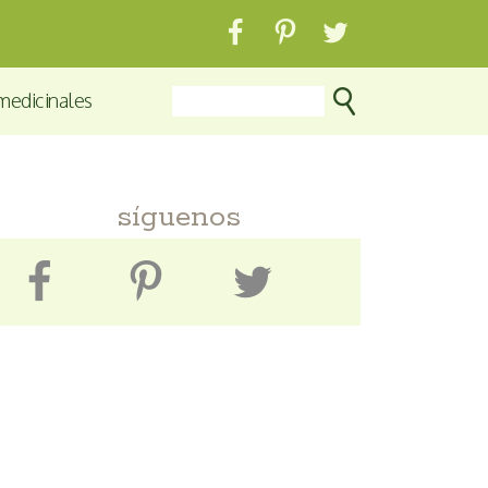
medicinales
síguenos