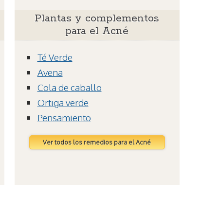
Plantas y complementos
para el Acné
Té Verde
Avena
Cola de caballo
Ortiga verde
Pensamiento
Ver todos los remedios para el Acné