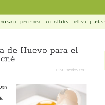
mer sano
perder peso
curiosidades
belleza
plantas 
a de Huevo para el
cné
misremedios.com
buen
é
.