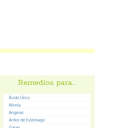
Remedios para…
Ácido Úrico
Afonía
Anginas
Ardor de Estómago
Gases