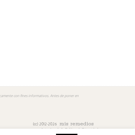
nicamente con fines informativos. Antes de poner en
mis remedios
(cc) 2012-2026
Aviso Legal
|
Política de Privacidad