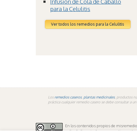
Infusión de Cola de Caballo
para la Celulitis
Ver todos los remedios para la Celulitis
Los
remedios caseros
,
plantas medicinales
, productos na
práctica cualquier remedio casero se debe consultar a u
En los contenidos propios de misremedios.
aplica la licencia de sus respectivos autor