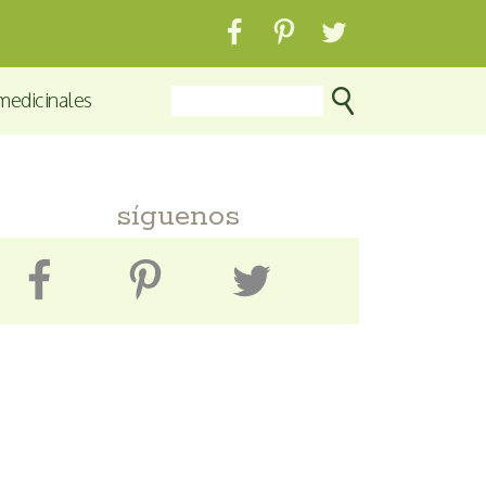
medicinales
síguenos