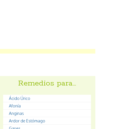
Remedios para…
Ácido Úrico
Afonía
Anginas
Ardor de Estómago
Gases