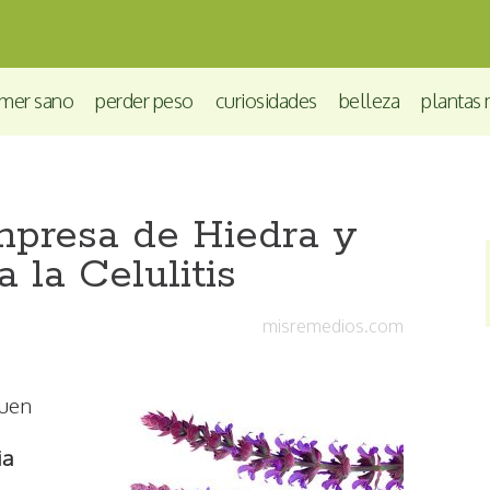
mer sano
perder peso
curiosidades
belleza
plantas 
presa de Hiedra y
a la Celulitis
misremedios.com
buen
ia