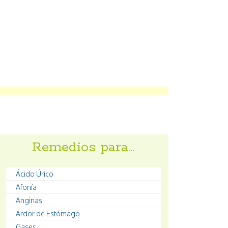
Remedios para…
Ácido Úrico
Afonía
Anginas
Ardor de Estómago
Gases