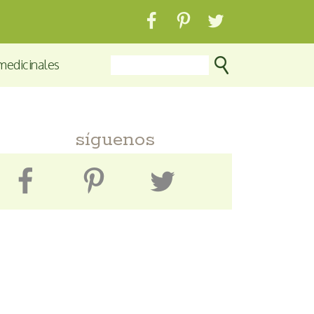
medicinales
síguenos