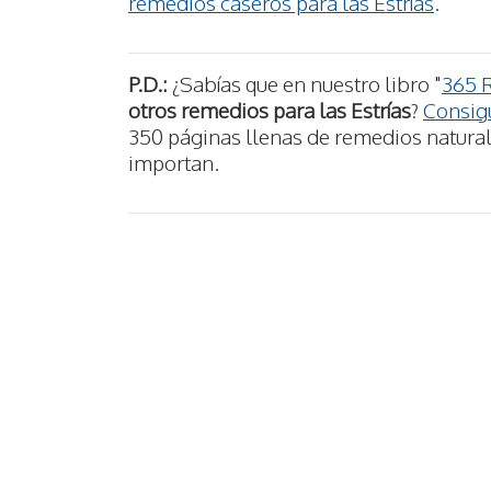
remedios caseros para las Estrías
.
P.D.:
¿Sabías que en nuestro libro "
365 
otros remedios para las Estrías
?
Consigu
350 páginas llenas de remedios naturale
importan.