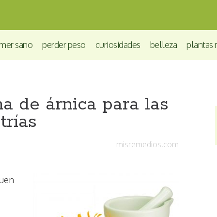
mer sano
perder peso
curiosidades
belleza
plantas 
 de árnica para las
trías
misremedios.com
buen