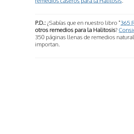
remedios caseros para la Halitosis
.
P.D.:
¿Sabías que en nuestro libro "
365 
otros remedios para la Halitosis
?
Consig
350 páginas llenas de remedios naturale
importan.