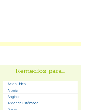
Remedios para…
Ácido Úrico
Afonía
Anginas
Ardor de Estómago
Gases