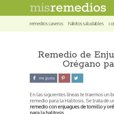
remedios caseros
hábitos saludables
co
Remedio de Enju
Orégano par
me gusta
En las siguientes líneas te traemos un 
remedio para la Halitosis. Se trata de u
remedio con enjuagues de tomillo y or
para la halitosis
.