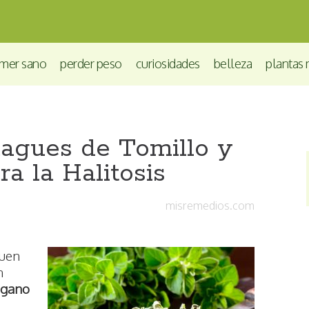
mer sano
perder peso
curiosidades
belleza
plantas 
agues de Tomillo y
a la Halitosis
misremedios.com
buen
n
égano