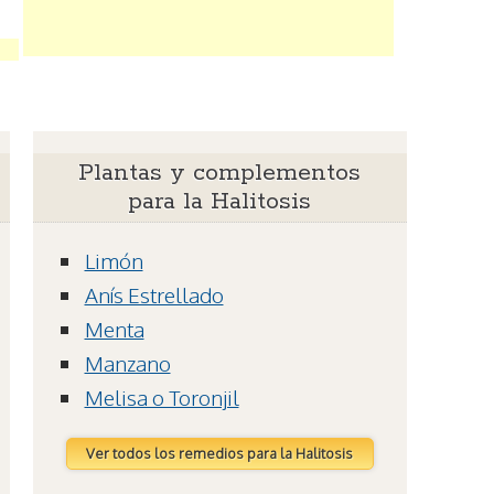
Plantas y complementos
para la Halitosis
Limón
Anís Estrellado
Menta
Manzano
Melisa o Toronjil
Ver todos los remedios para la Halitosis