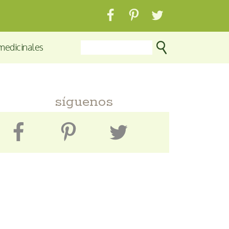
medicinales
síguenos