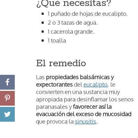
¿Qué necesitas?
1 puñado de hojas de eucalipto.
2 o 3 tazas de agua.
1 cacerola grande.
1 toalla
El remedio
Las
propiedades balsámicas y
expectorantes
del
eucalipto
, le
convierten en una sustancia muy
apropiada para desinflamar los senos
paranasales y
favorecer así la
evacuación del exceso de mucosidad
que provoca la
sinusitis
.