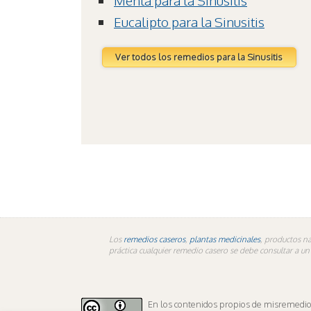
Menta para la Sinusitis
Eucalipto para la Sinusitis
Ver todos los remedios para la Sinusitis
Los
remedios caseros
,
plantas medicinales
, productos na
práctica cualquier remedio casero se debe consultar a u
En los contenidos propios de misremedios.