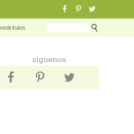
medicinales
síguenos