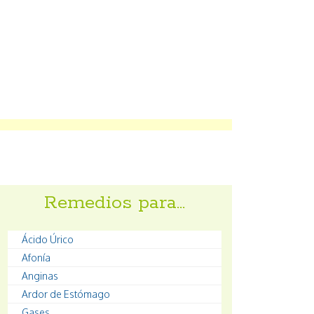
Remedios para…
Ácido Úrico
Afonía
Anginas
Ardor de Estómago
Gases