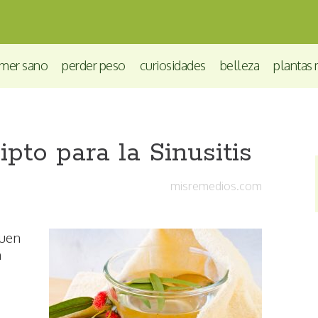
mer sano
perder peso
curiosidades
belleza
plantas 
pto para la Sinusitis
misremedios.com
buen
n