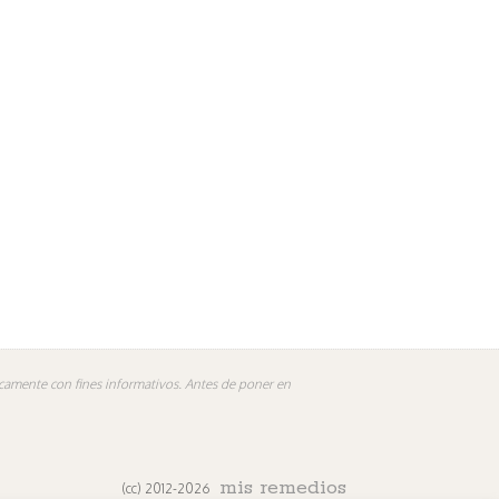
nicamente con fines informativos. Antes de poner en
mis remedios
(cc) 2012-2026