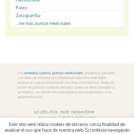
Poleo
Zarzaparrilla
...ver más
plantas medicinales
Los
remedios caseros
,
plantas medicinales
, productos naturales
y el resto de información ofredida en este sitio web debe
tenerse en cuenta únicamente con fines informativos. Antes de
poner en práctica cualquier remedio casero se debe consultar a
un médico, no siendo recomendable el autodiagnóstico ni la
automedicación.
mis remedios
(cc) 2012-2026
Aviso Legal
|
Política de Privacidad
Este sitio web utiliza cookies de terceros con la finalidad de
En los contenidos propios de misremedios. En vídeos y
analizar el uso que hace de nuestra web. Si continúa navegando