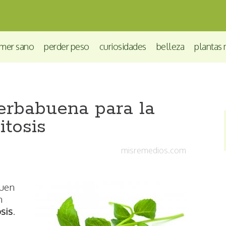
mer sano
perder peso
curiosidades
belleza
plantas 
rbabuena para la
itosis
misremedios.com
buen
n
sis
.