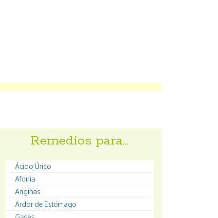
Remedios para…
Ácido Úrico
Afonía
Anginas
Ardor de Estómago
Gases