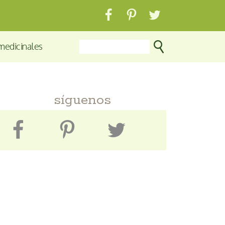
medicinales
síguenos