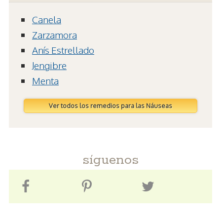
Canela
Zarzamora
Anís Estrellado
Jengibre
Menta
Ver todos los remedios para las Náuseas
síguenos