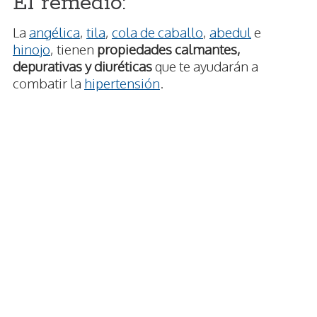
El remedio:
La
angélica
,
tila
,
cola de caballo
,
abedul
e
hinojo
, tienen
propiedades calmantes,
depurativas y diuréticas
que te ayudarán a
combatir la
hipertensión
.