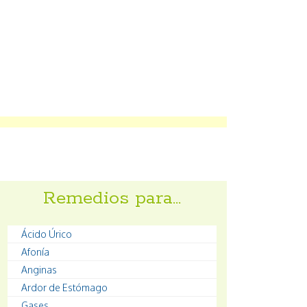
Remedios para…
Ácido Úrico
Afonía
Anginas
Ardor de Estómago
Gases