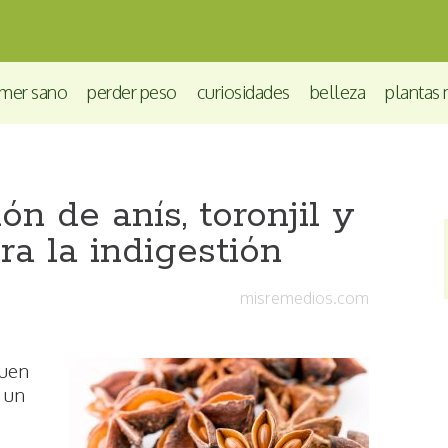
mer sano
perder peso
curiosidades
belleza
plantas 
n de anís, toronjil y
ra la indigestión
misremedios.com
buen
e un