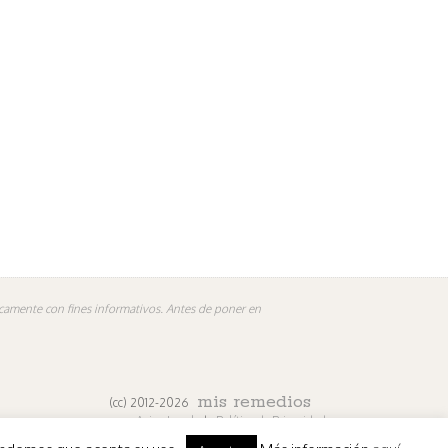
nicamente con fines informativos. Antes de poner en
mis remedios
(cc) 2012-2026
Aviso Legal
|
Política de Privacidad