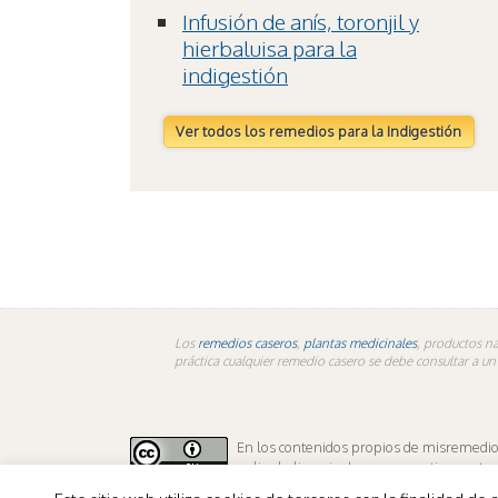
Infusión de anís, toronjil y
hierbaluisa para la
indigestión
Ver todos los remedios para la Indigestión
Los
remedios caseros
,
plantas medicinales
, productos na
práctica cualquier remedio casero se debe consultar a u
En los contenidos propios de misremedios.
aplica la licencia de sus respectivos autor