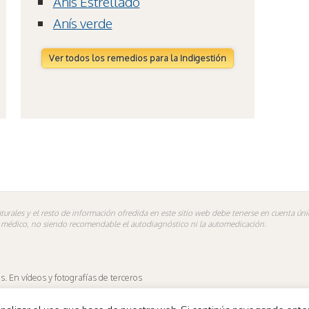
Anís Estrellado
Anís verde
Ver todos los remedios para la Indigestión
turales y el resto de información ofredida en este sitio web debe tenerse en cuenta ú
n médico, no siendo recomendable el autodiagnóstico ni la automedicación.
 En vídeos y fotografías de terceros
es.