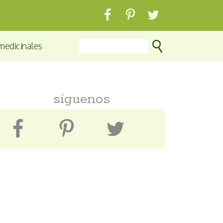
medicinales
síguenos