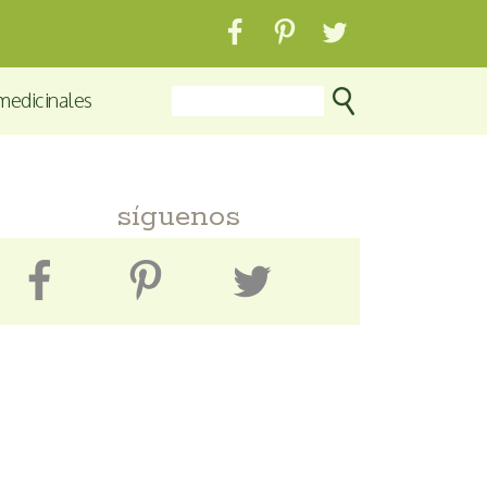
medicinales
síguenos