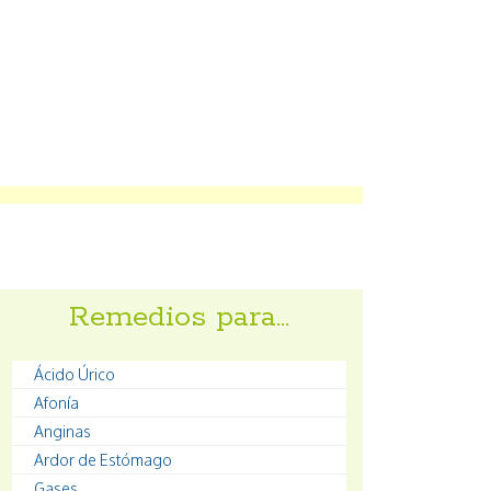
Remedios para…
Ácido Úrico
Afonía
Anginas
Ardor de Estómago
Gases