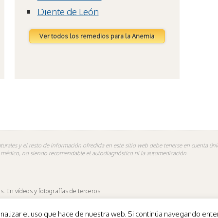
Diente de León
Ver todos los remedios para la Anemia
turales y el resto de información ofredida en este sitio web debe tenerse en cuenta ú
n médico, no siendo recomendable el autodiagnóstico ni la automedicación.
 En vídeos y fotografías de terceros
es.
de analizar el uso que hace de nuestra web. Si continúa navegando e