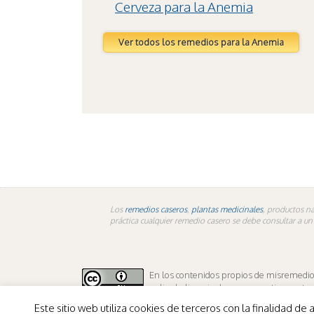
Cerveza para la Anemia
Ver todos los remedios para la Anemia
Los
remedios caseros
,
plantas medicinales
, productos na
práctica cualquier remedio casero se debe consultar a u
En los contenidos propios de misremedios.
aplica la licencia de sus respectivos autor
Este sitio web utiliza cookies de terceros con la finalidad 