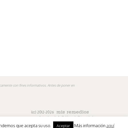
nicamente con fines informativos. Antes de poner en
mis remedios
(cc) 2012-2026
Aviso Legal
|
Política de Privacidad
ntendemos que acepta su uso.
Más información
aquí
Aceptar