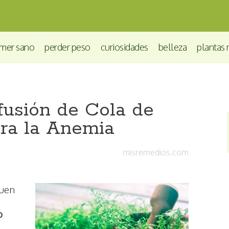
mer sano
perder peso
curiosidades
belleza
plantas 
fusión de Cola de
ara la Anemia
misremedios.com
buen
o