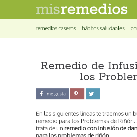
remedios caseros
hábitos saludables
co
Remedio de Infus
los Probl
me gusta
En las siguientes líneas te traemos un 
remedio para los Problemas de Riñón.
trata de un
remedio con infusión de da
para los problemas de riñón
.