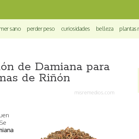
mer sano
perder peso
curiosidades
belleza
plantas 
ión de Damiana para
emas de Riñón
misremedios.com
buen
 Se
miana