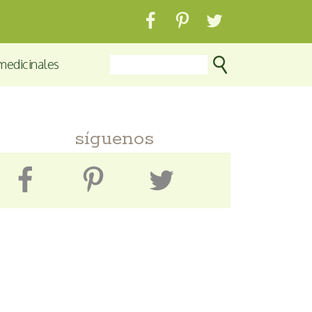
medicinales
síguenos