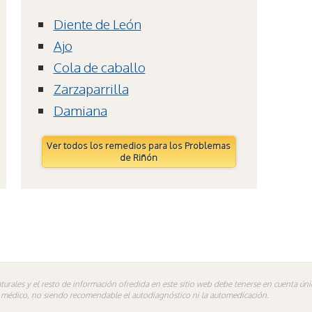
Diente de León
Ajo
Cola de caballo
Zarzaparrilla
Damiana
Ver todos los remedios para los Problemas
de Riñón
turales y el resto de información ofredida en este sitio web debe tenerse en cuenta ú
n médico, no siendo recomendable el autodiagnóstico ni la automedicación.