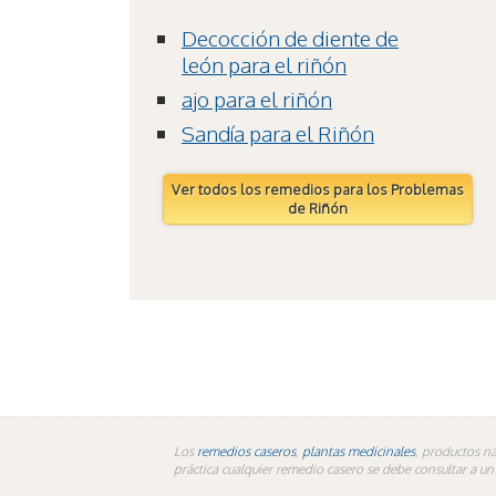
Decocción de diente de
león para el riñón
ajo para el riñón
Sandía para el Riñón
Ver todos los remedios para los Problemas
de Riñón
Los
remedios caseros
,
plantas medicinales
, productos na
práctica cualquier remedio casero se debe consultar a u