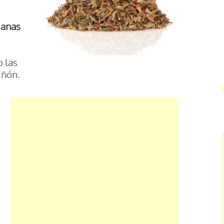
ianas
o las
iñón.