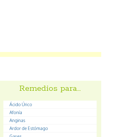
Remedios para…
Ácido Úrico
Afonía
Anginas
Ardor de Estómago
Gases