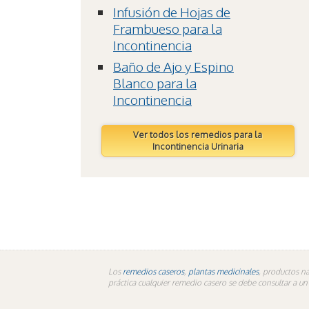
Infusión de Hojas de
Frambueso para la
Incontinencia
Baño de Ajo y Espino
Blanco para la
Incontinencia
Ver todos los remedios para la
Incontinencia Urinaria
Los
remedios caseros
,
plantas medicinales
, productos na
práctica cualquier remedio casero se debe consultar a u