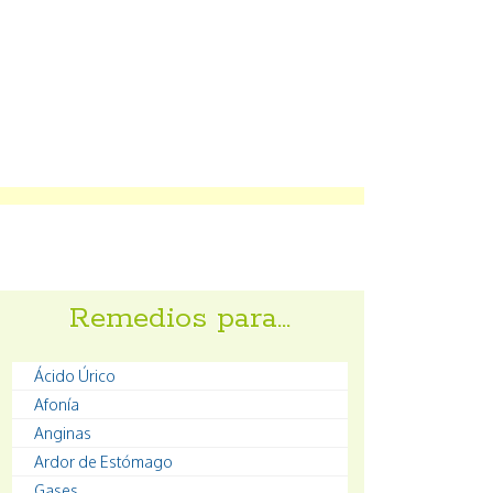
Remedios para…
Ácido Úrico
Afonía
Anginas
Ardor de Estómago
Gases