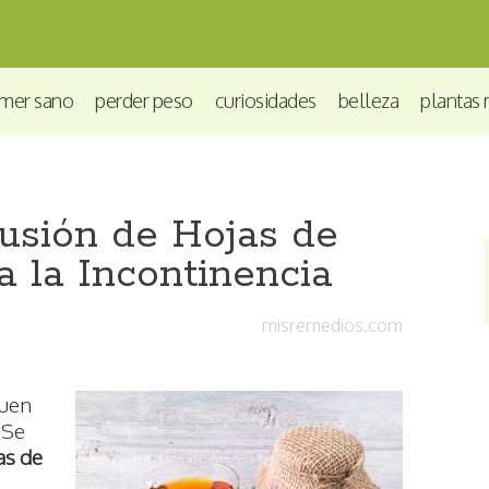
mer sano
perder peso
curiosidades
belleza
plantas 
usión de Hojas de
 la Incontinencia
misremedios.com
buen
 Se
as de