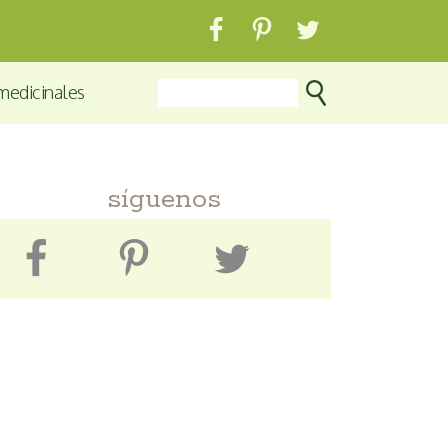
medicinales
síguenos