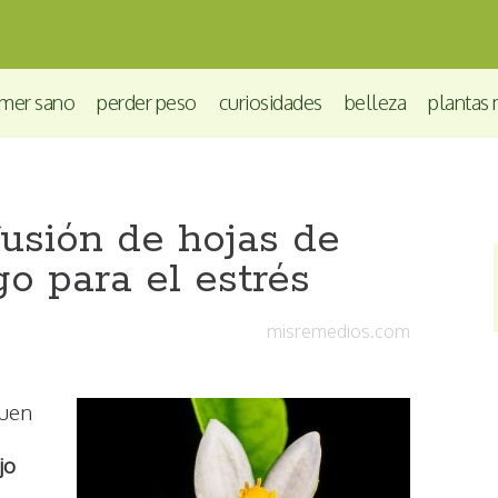
mer sano
perder peso
curiosidades
belleza
plantas 
usión de hojas de
o para el estrés
misremedios.com
buen
jo