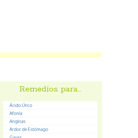
Remedios para…
Ácido Úrico
Afonía
Anginas
Ardor de Estómago
Gases