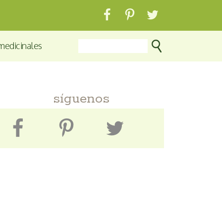
medicinales
síguenos