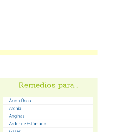
Remedios para…
Ácido Úrico
Afonía
Anginas
Ardor de Estómago
Gases