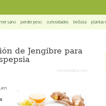
mer sano
perder peso
curiosidades
belleza
plantas 
ión de Jengibre para
ispepsia
misremedios.com
buen
a