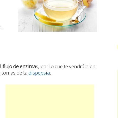
o.
el flujo de enzima
s, por lo que te vendrá bien
síntomas de la
dispepsia
.