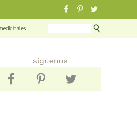
medicinales
síguenos