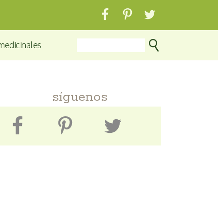
medicinales
síguenos