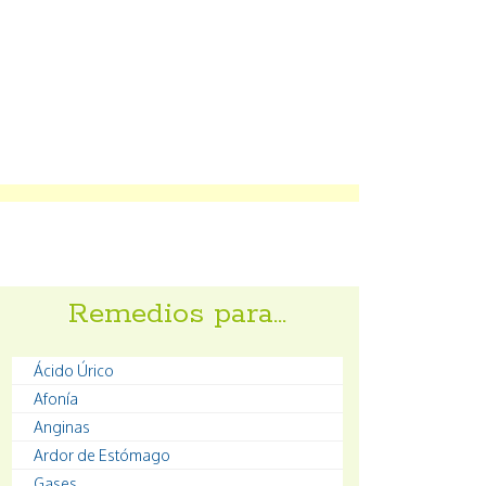
Remedios para…
Ácido Úrico
Afonía
Anginas
Ardor de Estómago
Gases