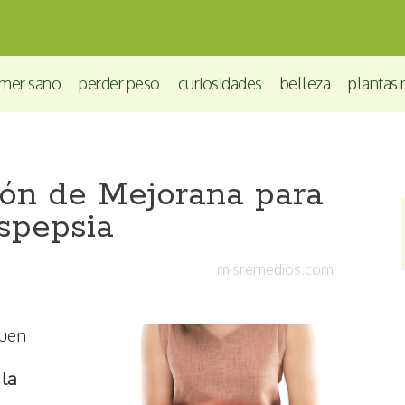
mer sano
perder peso
curiosidades
belleza
plantas 
ión de Mejorana para
ispepsia
misremedios.com
buen
 la