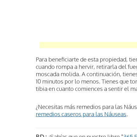
Para beneficiarte de esta propiedad, ti
cuando rompa a hervir, retirarla del fue
moscada molida. A continuación, tienes 
10 minutos por lo menos. Tienes que to
tibia en cuanto comiences a sentir el m
¿Necesitas más remedios para las Náus
remedios caseros para las Náuseas
.
P.D.:
¿Sabías que en nuestro libro "
365 