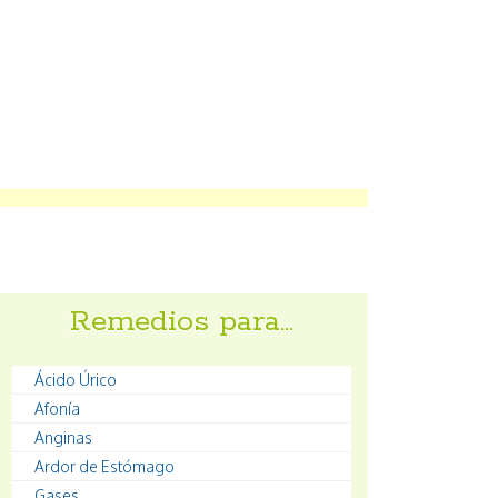
Remedios para…
Ácido Úrico
Afonía
Anginas
Ardor de Estómago
Gases