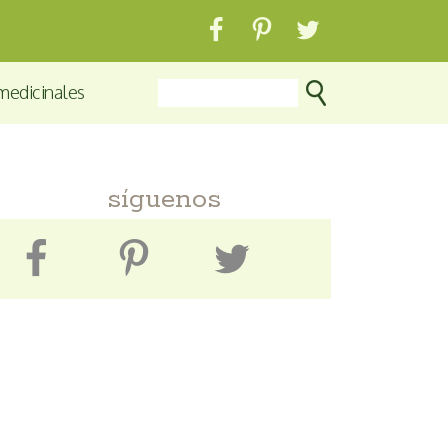
medicinales
síguenos