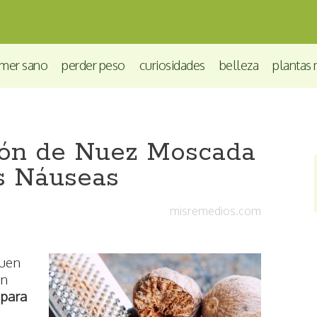
mer sano
perder peso
curiosidades
belleza
plantas 
ión de Nuez Moscada
as Náuseas
misremedios.com
buen
un
 para