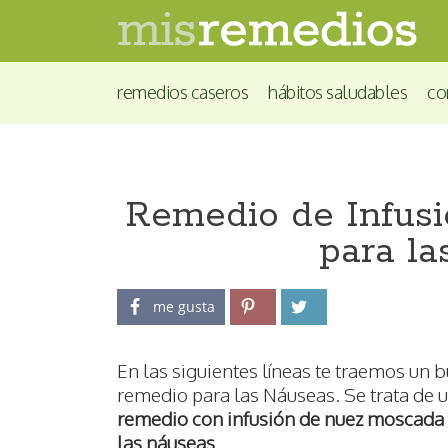
remedios caseros
hábitos saludables
co
Remedio de Infus
para l
me gusta
En las siguientes líneas te traemos un 
remedio para las Náuseas. Se trata de 
remedio con infusión de nuez moscada
las náuseas
.