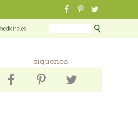
medicinales
síguenos