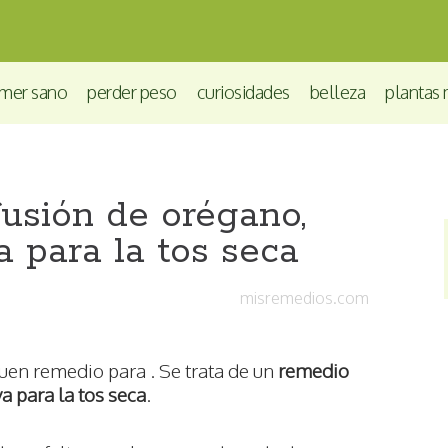
mer sano
perder peso
curiosidades
belleza
plantas 
usión de orégano,
a para la tos seca
misremedios.com
buen remedio para . Se trata de un
remedio
a para la tos seca
.