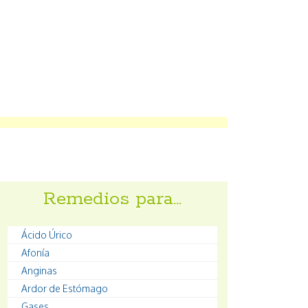
Remedios para…
Ácido Úrico
Afonía
Anginas
Ardor de Estómago
Gases