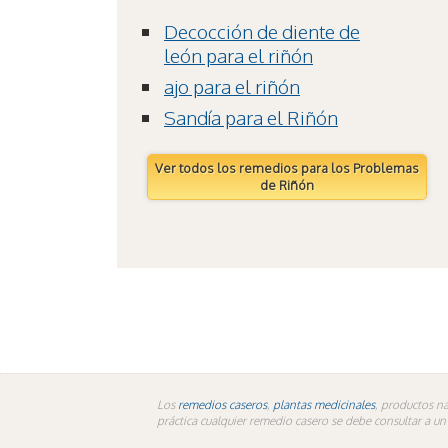
Decocción de diente de
león para el riñón
ajo para el riñón
Sandía para el Riñón
Ver todos los remedios para los Problemas
de Riñón
Los
remedios caseros
,
plantas medicinales
, productos na
práctica cualquier remedio casero se debe consultar a u