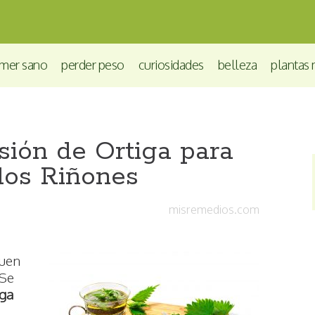
mer sano
perder peso
curiosidades
belleza
plantas 
sión de Ortiga para
los Riñones
misremedios.com
buen
 Se
iga