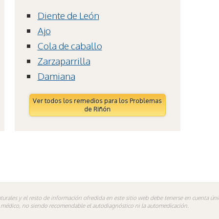
Diente de León
Ajo
Cola de caballo
Zarzaparrilla
Damiana
Ver todos los remedios para los Problemas
de Riñón
turales y el resto de información ofredida en este sitio web debe tenerse en cuenta ú
n médico, no siendo recomendable el autodiagnóstico ni la automedicación.