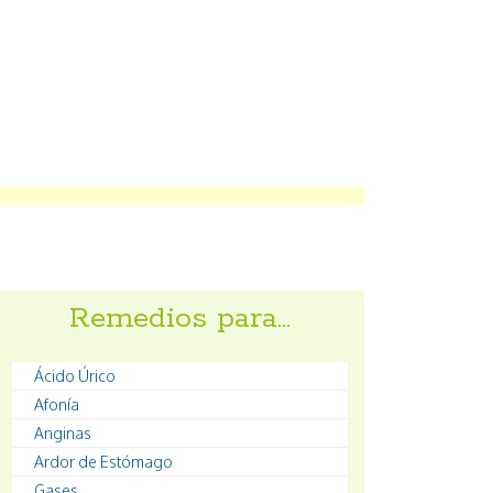
Remedios para…
Ácido Úrico
Afonía
Anginas
Ardor de Estómago
Gases