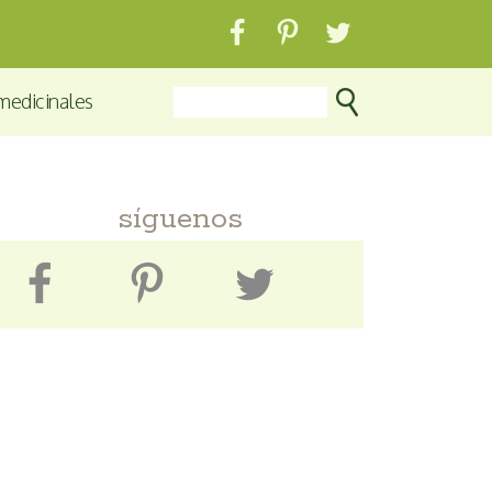
medicinales
síguenos