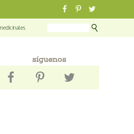
medicinales
síguenos