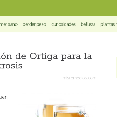
mer sano
perder peso
curiosidades
belleza
plantas 
ón de Ortiga para la
trosis
misremedios.com
buen