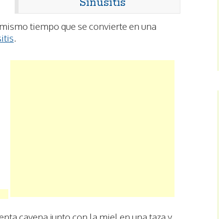
Sinusitis
 mismo tiempo que se convierte en una
itis
.
enta cayena junto con la miel en una taza y