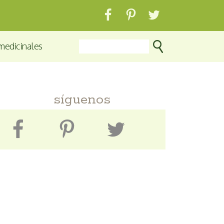
medicinales
síguenos