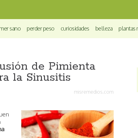
mer sano
perder peso
curiosidades
belleza
plantas 
usión de Pimienta
a la Sinusitis
misremedios.com
buen
n
na