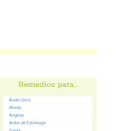
Remedios para…
Ácido Úrico
Afonía
Anginas
Ardor de Estómago
Gases