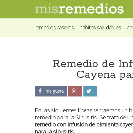
remedios caseros
hábitos saludables
co
Remedio de Inf
Cayena par
me gusta
En las siguientes líneas te traemos un 
remedio para la Sinusitis. Se trata de u
remedio con infusión de pimienta caye
para la sinusitis
.