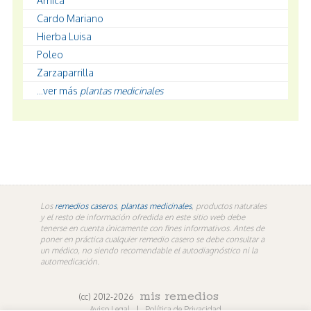
Árnica
Cardo Mariano
Hierba Luisa
Poleo
Zarzaparrilla
...ver más
plantas medicinales
Los
remedios caseros
,
plantas medicinales
, productos naturales
y el resto de información ofredida en este sitio web debe
tenerse en cuenta únicamente con fines informativos. Antes de
poner en práctica cualquier remedio casero se debe consultar a
un médico, no siendo recomendable el autodiagnóstico ni la
automedicación.
mis remedios
(cc) 2012-2026
Aviso Legal
|
Política de Privacidad