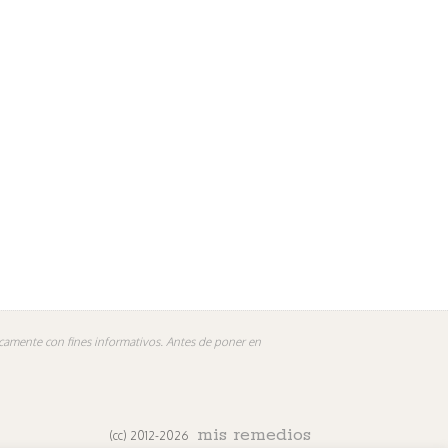
nicamente con fines informativos. Antes de poner en
mis remedios
(cc) 2012-2026