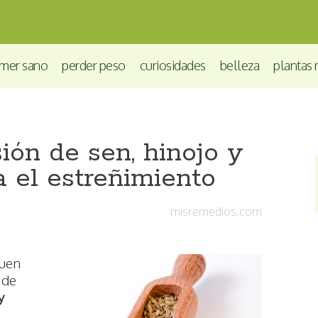
mer sano
perder peso
curiosidades
belleza
plantas 
ión de sen, hinojo y
a el estreñimiento
misremedios.com
buen
 de
y