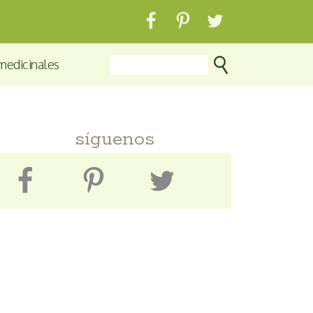
medicinales
síguenos