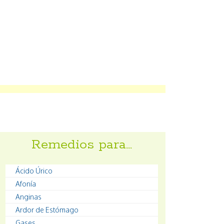
Remedios para…
Ácido Úrico
Afonía
Anginas
Ardor de Estómago
Gases