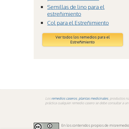
Semillas de lino para el
estreñimiento
Col para el Estreñimiento
Ver todos los remedios para el
Estreñimiento
Los
remedios caseros
,
plantas medicinales
, productos na
práctica cualquier remedio casero se debe consultar a u
En los contenidos propios de misremedios.