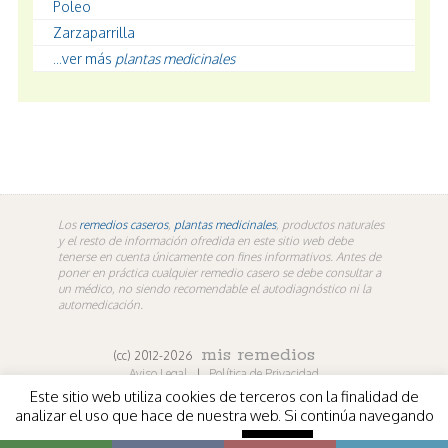
Poleo
Zarzaparrilla
...ver más
plantas medicinales
Los
remedios caseros
,
plantas medicinales
, productos naturales
y el resto de información ofredida en este sitio web debe
tenerse en cuenta únicamente con fines informativos. Antes de
poner en práctica cualquier remedio casero se debe consultar a
un médico, no siendo recomendable el autodiagnóstico ni la
automedicación.
mis remedios
(cc) 2012-2026
Aviso Legal
|
Política de Privacidad
Este sitio web utiliza cookies de terceros con la finalidad de
En los contenidos propios de misremedios. En vídeos y
analizar el uso que hace de nuestra web. Si continúa navegando
fotografías de terceros aplica la licencia de sus
entendemos que acepta su uso.
Más información
Aceptar