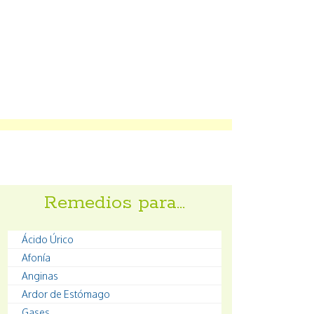
Remedios para…
Ácido Úrico
Afonía
Anginas
Ardor de Estómago
Gases