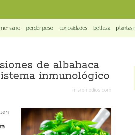
mer sano
perder peso
curiosidades
belleza
plantas 
siones de albahaca
 sistema inmunológico
misremedios.com
buen
ra