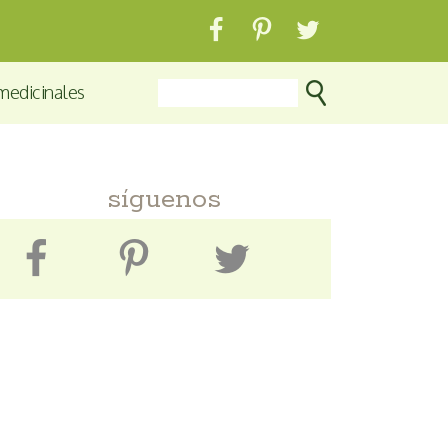
medicinales
síguenos