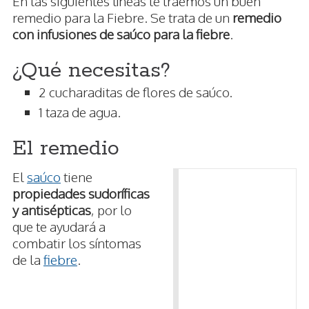
En las siguientes líneas te traemos un buen
remedio para la Fiebre. Se trata de un
remedio
con infusiones de saúco para la fiebre
.
¿Qué necesitas?
2 cucharaditas de flores de saúco.
1 taza de agua.
El remedio
El
saúco
tiene
propiedades sudoríficas
y antisépticas
, por lo
que te ayudará a
combatir los síntomas
de la
fiebre
.