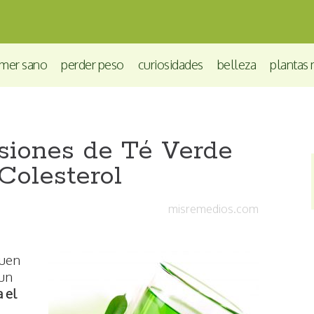
mer sano
perder peso
curiosidades
belleza
plantas 
siones de Té Verde
 Colesterol
misremedios.com
buen
 un
 el