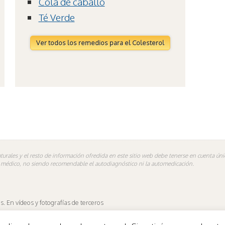
Cola de caballo
Té Verde
Ver todos los remedios para el Colesterol
turales y el resto de información ofredida en este sitio web debe tenerse en cuenta ú
n médico, no siendo recomendable el autodiagnóstico ni la automedicación.
 En vídeos y fotografías de terceros
es.