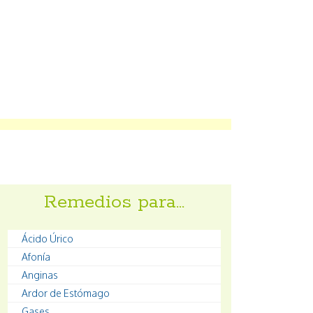
Remedios para…
Ácido Úrico
Afonía
Anginas
Ardor de Estómago
Gases