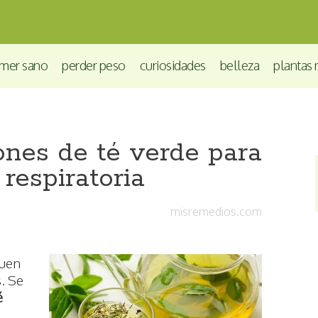
mer sano
perder peso
curiosidades
belleza
plantas 
ones de té verde para
 respiratoria
misremedios.com
buen
. Se
é