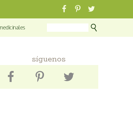
medicinales
síguenos