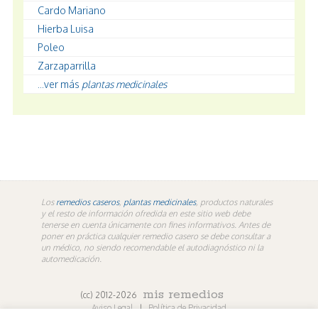
Cardo Mariano
Hierba Luisa
Poleo
Zarzaparrilla
...ver más
plantas medicinales
Los
remedios caseros
,
plantas medicinales
, productos naturales
y el resto de información ofredida en este sitio web debe
tenerse en cuenta únicamente con fines informativos. Antes de
poner en práctica cualquier remedio casero se debe consultar a
un médico, no siendo recomendable el autodiagnóstico ni la
automedicación.
mis remedios
(cc) 2012-2026
Aviso Legal
|
Política de Privacidad