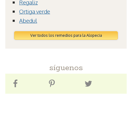
Regaliz
Ortiga verde
Abedul
Ver todos los remedios para la Alopecia
síguenos