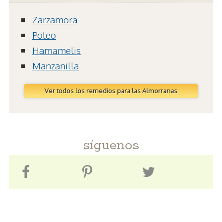
Zarzamora
Poleo
Hamamelis
Manzanilla
Ver todos los remedios para las Almorranas
síguenos