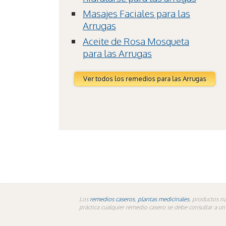
Masajes Faciales para las
Arrugas
Aceite de Rosa Mosqueta
para las Arrugas
Ver todos los remedios para las Arrugas
Los
remedios caseros
,
plantas medicinales
, productos na
práctica cualquier remedio casero se debe consultar a u