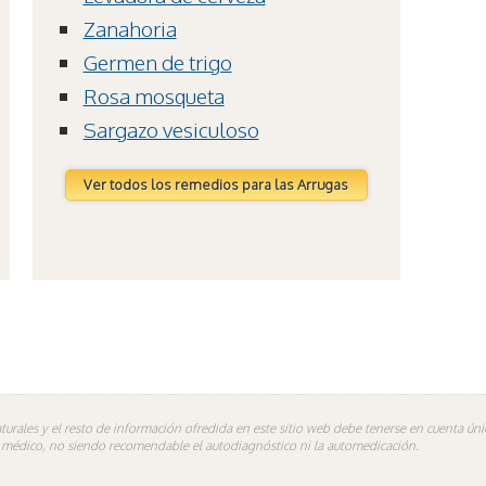
Zanahoria
Germen de trigo
Rosa mosqueta
Sargazo vesiculoso
Ver todos los remedios para las Arrugas
turales y el resto de información ofredida en este sitio web debe tenerse en cuenta ú
n médico, no siendo recomendable el autodiagnóstico ni la automedicación.