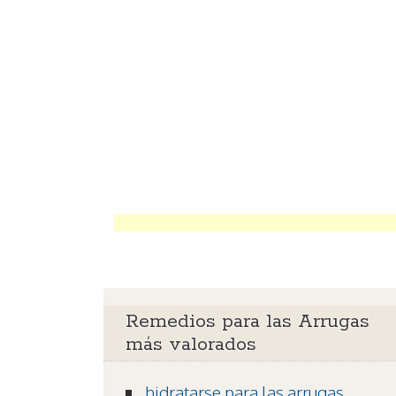
Remedios para las Arrugas
más valorados
hidratarse para las arrugas