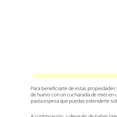
Para beneficiarte de estas propiedades 
de huevo con un cucharada de miel en u
pasta espesa que puedas extenderte sob
A continuación, y después de haber lim