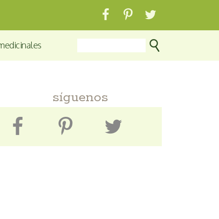
medicinales
síguenos