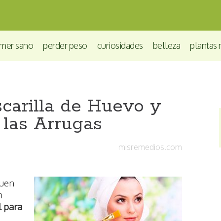
mer sano
perder peso
curiosidades
belleza
plantas 
arilla de Huevo y
 las Arrugas
misremedios.com
buen
n
l para