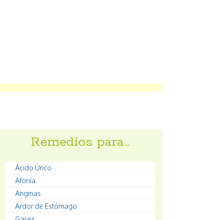
Remedios para…
Ácido Úrico
Afonía
Anginas
Ardor de Estómago
Gases