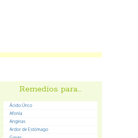
Remedios para…
Ácido Úrico
Afonía
Anginas
Ardor de Estómago
Gases