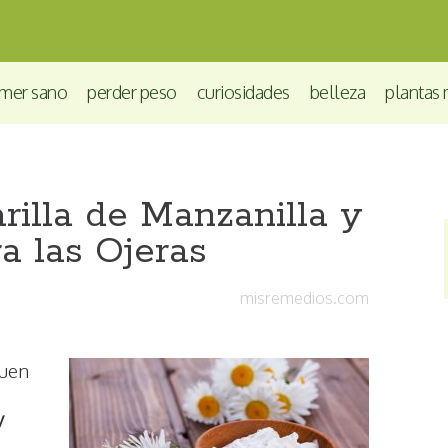
mer sano
perder peso
curiosidades
belleza
plantas 
illa de Manzanilla y
a las Ojeras
misremedios.com
buen
y