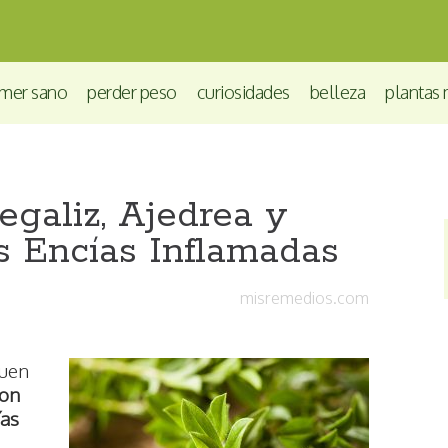
mer sano
perder peso
curiosidades
belleza
plantas 
galiz, Ajedrea y
as Encías Inflamadas
misremedios.com
buen
con
ías