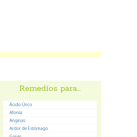
Remedios para…
Ácido Úrico
Afonía
Anginas
Ardor de Estómago
Gases