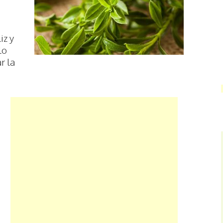
iz y
lo
r la