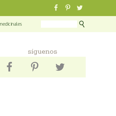
medicinales
síguenos