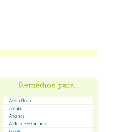
Remedios para…
Ácido Úrico
Afonía
Anginas
Ardor de Estómago
Gases