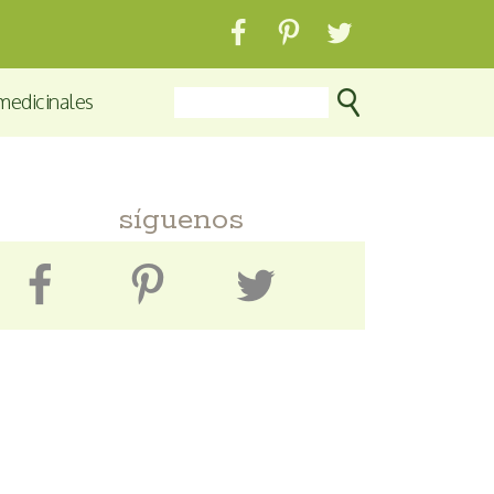
medicinales
síguenos