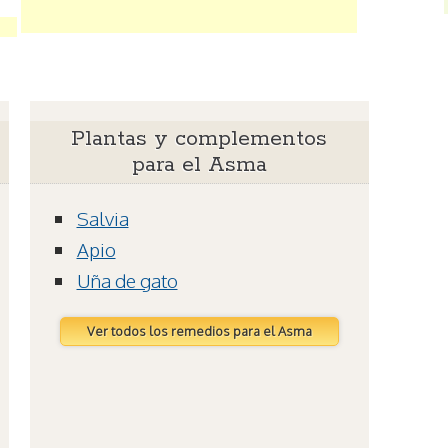
Plantas y complementos
para el Asma
Salvia
Apio
Uña de gato
Ver todos los remedios para el Asma