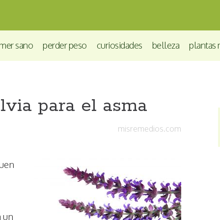
mer sano
perder peso
curiosidades
belleza
plantas 
lvia para el asma
misremedios.com
buen
a un