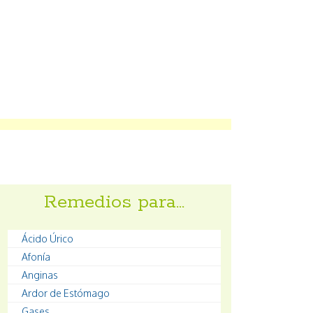
Remedios para…
Ácido Úrico
Afonía
Anginas
Ardor de Estómago
Gases