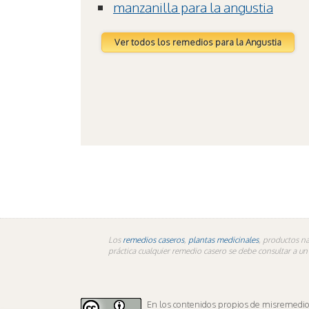
manzanilla para la angustia
Ver todos los remedios para la Angustia
Los
remedios caseros
,
plantas medicinales
, productos na
práctica cualquier remedio casero se debe consultar a u
En los contenidos propios de misremedios.