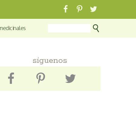
medicinales
síguenos