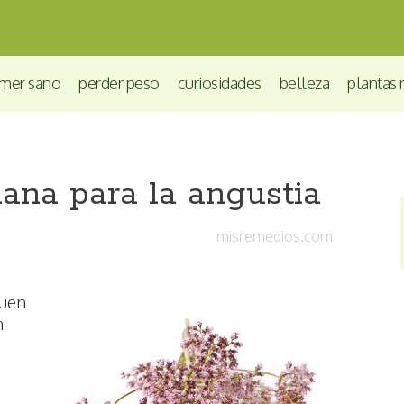
mer sano
perder peso
curiosidades
belleza
plantas 
ana para la angustia
misremedios.com
buen
n