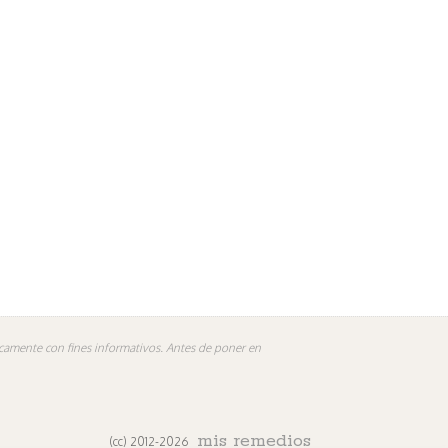
nicamente con fines informativos. Antes de poner en
mis remedios
(cc) 2012-2026