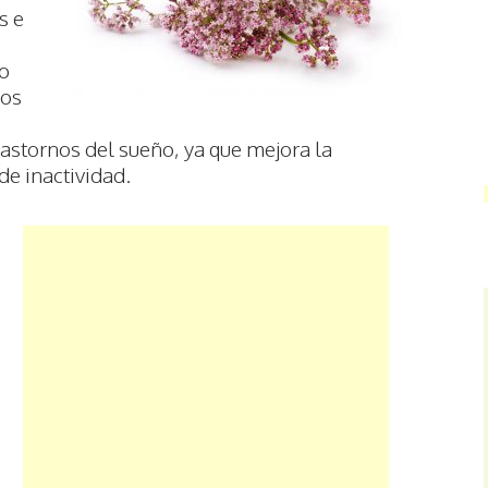
s e
do
yos
astornos del sueño, ya que mejora la
de inactividad.