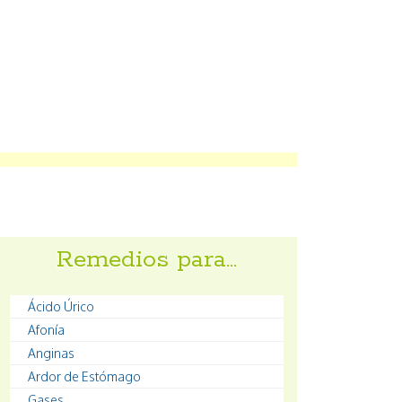
Remedios para…
Ácido Úrico
Afonía
Anginas
Ardor de Estómago
Gases