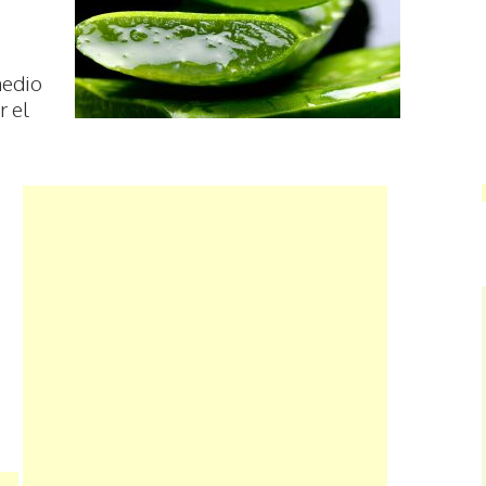
medio
r el