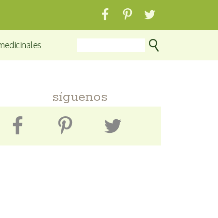
medicinales
síguenos