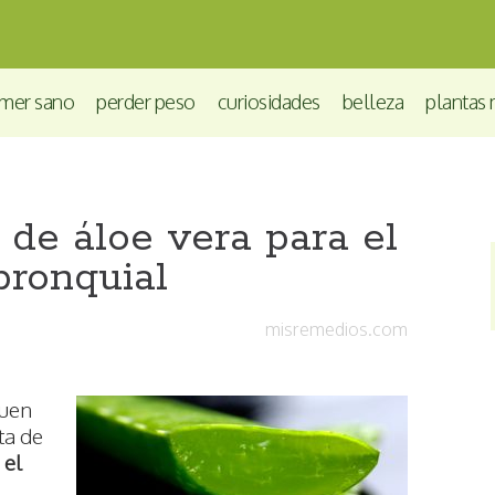
mer sano
perder peso
curiosidades
belleza
plantas 
de áloe vera para el
ronquial
misremedios.com
buen
ta de
 el