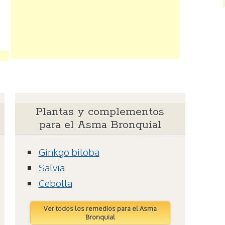
Plantas y complementos
para el Asma Bronquial
Ginkgo biloba
Salvia
Cebolla
Ver todos los remedios para el Asma
Bronquial