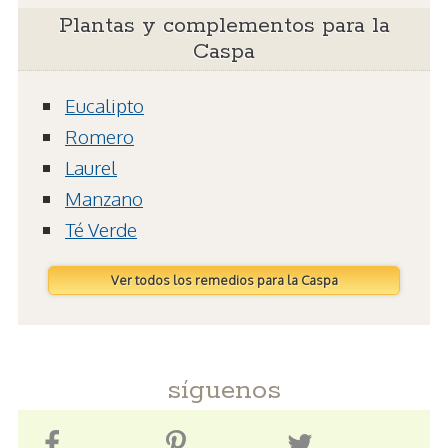
Plantas y complementos para la
Caspa
Eucalipto
Romero
Laurel
Manzano
Té Verde
Ver todos los remedios para la Caspa
síguenos