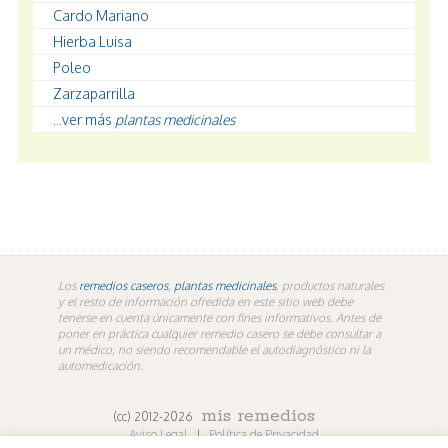
Cardo Mariano
Hierba Luisa
Poleo
Zarzaparrilla
...ver más
plantas medicinales
Los
remedios caseros
,
plantas medicinales
, productos naturales
y el resto de información ofredida en este sitio web debe
tenerse en cuenta únicamente con fines informativos. Antes de
poner en práctica cualquier remedio casero se debe consultar a
un médico, no siendo recomendable el autodiagnóstico ni la
automedicación.
mis remedios
(cc) 2012-2026
Aviso Legal
|
Política de Privacidad