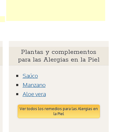
Plantas y complementos
para las Alergias en la Piel
Saúco
Manzano
Aloe vera
Ver todos los remedios para las Alergias en
la Piel