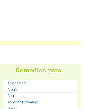
Remedios para…
Ácido Úrico
Afonía
Anginas
Ardor de Estómago
Gases