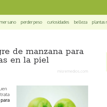
mer sano
perder peso
curiosidades
belleza
plantas 
re de manzana para
as en la piel
misremedios.com
buen
trata
 para