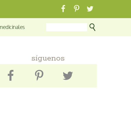
medicinales
síguenos