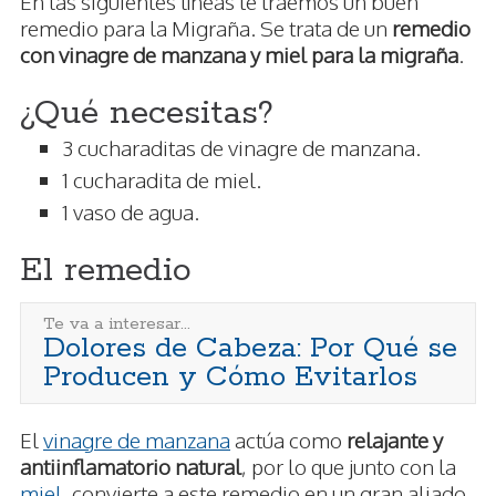
En las siguientes líneas te traemos un buen
remedio para la Migraña. Se trata de un
remedio
con vinagre de manzana y miel para la migraña
.
¿Qué necesitas?
3 cucharaditas de vinagre de manzana.
1 cucharadita de miel.
1 vaso de agua.
El remedio
Te va a interesar...
Dolores de Cabeza: Por Qué se
Producen y Cómo Evitarlos
El
vinagre de manzana
actúa como
relajante y
antiinflamatorio natural
, por lo que junto con la
miel
, convierte a este remedio en un gran aliado